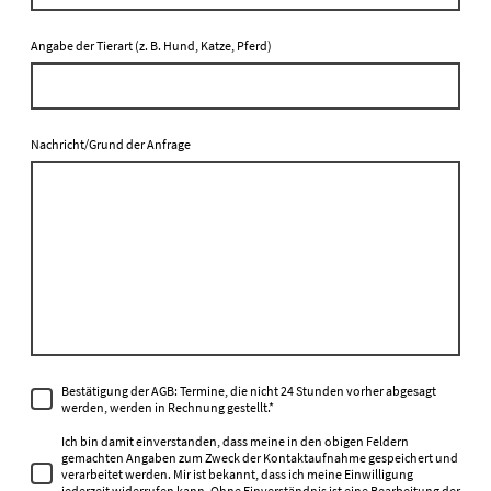
Angabe der Tierart (z. B. Hund, Katze, Pferd)
Nachricht/Grund der Anfrage
Bestätigung der AGB: Termine, die nicht 24 Stunden vorher abgesagt
werden, werden in Rechnung gestellt.
*
Ich bin damit einverstanden, dass meine in den obigen Feldern
gemachten Angaben zum Zweck der Kontaktaufnahme gespeichert und
verarbeitet werden. Mir ist bekannt, dass ich meine Einwilligung
jederzeit widerrufen kann. Ohne Einverständnis ist eine Bearbeitung der