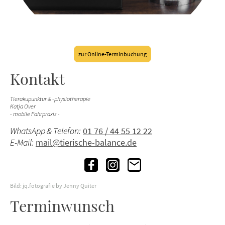
zur Online-Terminbuchung
Kontakt
Tierakupunktur & -physiotherapie
Katja Over
- mobile Fahrpraxis -
WhatsApp & Telefon:
01 76 / 44 55 12 22
E-Mail:
mail@tierische-balance.de
Bild: jq.fotografie by Jenny Quiter
Terminwunsch