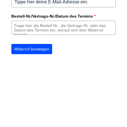
Bestell-Nr./Vertrags-Nr./Datum des Termins
*
Widerruf bestätigen
Wichtiger Hinweis:
Ich kann und will auf dieser Homepage keine
allgemeinen Heilversprechen geben, jedes Tier ist einzigartig. Die
Angaben zu Diagnostik und Therapie sind nicht als garantiertes
Gesundheitsversprechen, sondern ausschließlich als
Vorabinformationen für eine individuelle Beratung gedacht. Es
handelt sich zum Teil um wissenschaftlich umstrittene, nicht von